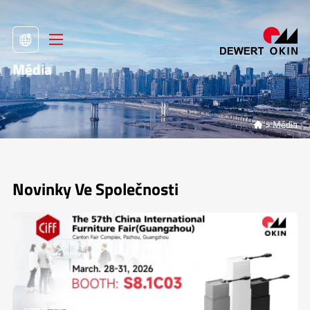
Média
>
Média

Novinky Ve Společnosti