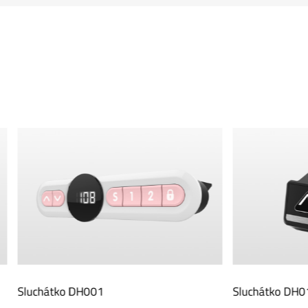
 DH001
Sluchátko DH01.01