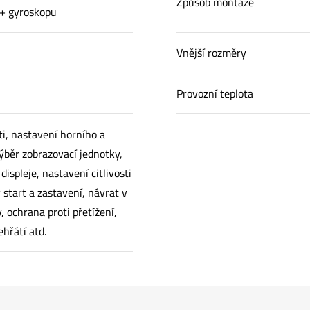
Způsob montáže
 + gyroskopu
Vnější rozměry
Provozní teplota
i, nastavení horního a
výběr zobrazovací jednotky,
ispleje, nastavení citlivosti
ý start a zastavení, návrat v
, ochrana proti přetížení,
ehřátí atd.