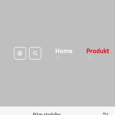
Home
Produkt
Rám stojícího
TV