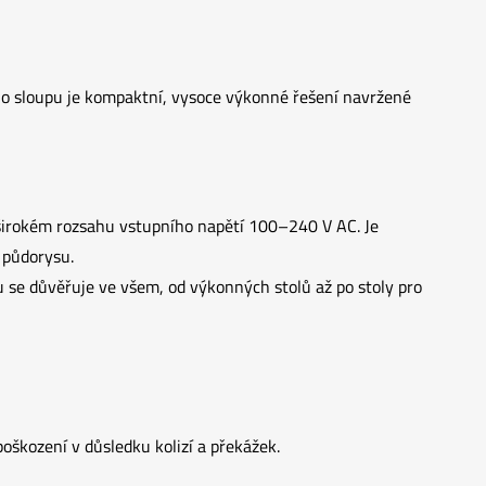
ího sloupu je kompaktní, vysoce výkonné řešení navržené
v širokém rozsahu vstupního napětí 100–240 V AC. Je
 půdorysu.
 se důvěřuje ve všem, od výkonných stolů až po stoly pro
škození v důsledku kolizí a překážek.