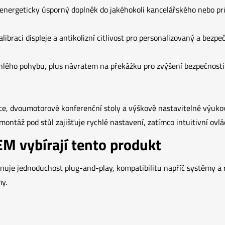
nergeticky úsporný doplněk do jakéhokoli kancelářského nebo pr
libraci displeje a antikolizní citlivost pro personalizovaný a bezpe
ého pohybu, plus návratem na překážku pro zvýšení bezpečnosti. 
ice, dvoumotorové konferenční stoly a výškově nastavitelné výukové
í montáž pod stůl zajišťuje rychlé nastavení, zatímco intuitivní ov
OEM vybírají tento produkt
nuje jednoduchost plug-and-play, kompatibilitu napříč systémy a r
y.