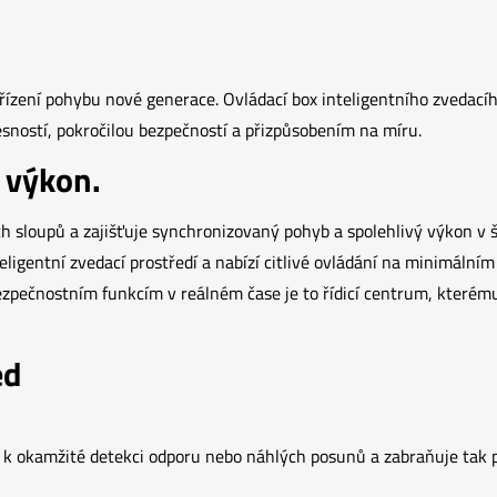
í řízení pohybu nové generace. Ovládací box inteligentního zvedac
sností, pokročilou bezpečností a přizpůsobením na míru.
 výkon.
ích sloupů a zajišťuje synchronizovaný pohyb a spolehlivý výkon 
igentní zvedací prostředí a nabízí citlivé ovládání na minimálním
ezpečnostním funkcím v reálném čase je to řídicí centrum, kterému
ed
k okamžité detekci odporu nebo náhlých posunů a zabraňuje tak po