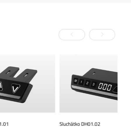
Sluchátko DH01.02
Sluc