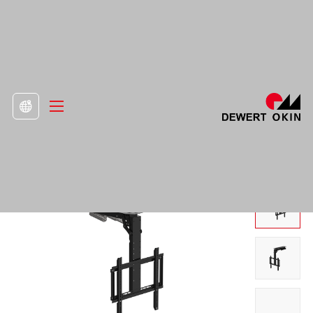
>
Produkt
>
TV stojan

Elektrický držák TV s otočným ramenem