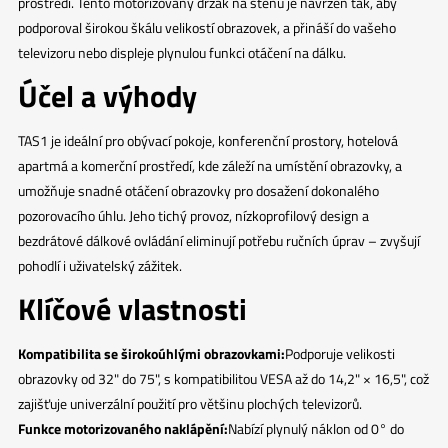
prostředí. Tento motorizovaný držák na stěnu je navržen tak, aby
podporoval širokou škálu velikostí obrazovek, a přináší do vašeho
televizoru nebo displeje plynulou funkci otáčení na dálku.
Účel a výhody
TAS1 je ideální pro obývací pokoje, konferenční prostory, hotelová
apartmá a komerční prostředí, kde záleží na umístění obrazovky, a
umožňuje snadné otáčení obrazovky pro dosažení dokonalého
pozorovacího úhlu. Jeho tichý provoz, nízkoprofilový design a
bezdrátové dálkové ovládání eliminují potřebu ručních úprav – zvyšují
pohodlí i uživatelský zážitek.
Klíčové vlastnosti
Kompatibilita se širokoúhlými obrazovkami:
Podporuje velikosti
obrazovky od 32" do 75", s kompatibilitou VESA až do 14,2" × 16,5", což
zajišťuje univerzální použití pro většinu plochých televizorů.
Funkce motorizovaného naklápění:
Nabízí plynulý náklon od 0° do