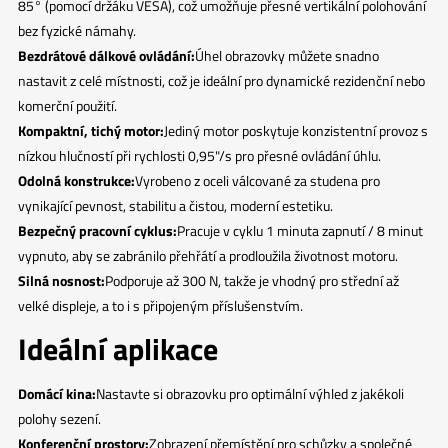
85° (pomocí držáku VESA), což umožňuje přesné vertikální polohování
bez fyzické námahy.
Bezdrátové dálkové ovládání:
Úhel obrazovky můžete snadno
nastavit z celé místnosti, což je ideální pro dynamické rezidenční nebo
komerční použití.
Kompaktní, tichý motor:
Jediný motor poskytuje konzistentní provoz s
nízkou hlučností při rychlosti 0,95"/s pro přesné ovládání úhlu.
Odolná konstrukce:
Vyrobeno z oceli válcované za studena pro
vynikající pevnost, stabilitu a čistou, moderní estetiku.
Bezpečný pracovní cyklus:
Pracuje v cyklu 1 minuta zapnutí / 8 minut
vypnuto, aby se zabránilo přehřátí a prodloužila životnost motoru.
Silná nosnost:
Podporuje až 300 N, takže je vhodný pro střední až
velké displeje, a to i s připojeným příslušenstvím.
Ideální aplikace
Domácí kina:
Nastavte si obrazovku pro optimální výhled z jakékoli
polohy sezení.
Konferenční prostory:
Zobrazení přemístění pro schůzky a společné