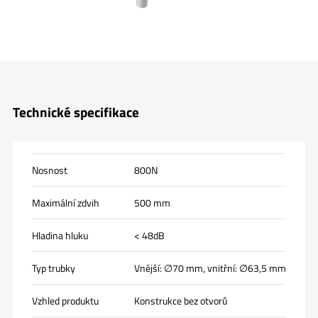
Technické specifikace
Nosnost
800N
Maximální zdvih
500 mm
Hladina hluku
< 48dB
Typ trubky
Vnější: ∅70 mm, vnitřní: ∅63,5 mm
Vzhled produktu
Konstrukce bez otvorů