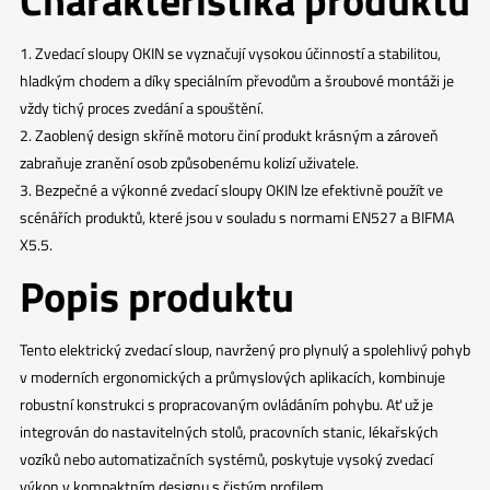
Charakteristika produktu
1. Zvedací sloupy OKIN se vyznačují vysokou účinností a stabilitou,
hladkým chodem a díky speciálním převodům a šroubové montáži je
vždy tichý proces zvedání a spouštění.
2. Zaoblený design skříně motoru činí produkt krásným a zároveň
zabraňuje zranění osob způsobenému kolizí uživatele.
3. Bezpečné a výkonné zvedací sloupy OKIN lze efektivně použít ve
scénářích produktů, které jsou v souladu s normami EN527 a BIFMA
X5.5.
Popis produktu
Tento elektrický zvedací sloup, navržený pro plynulý a spolehlivý pohyb
v moderních ergonomických a průmyslových aplikacích, kombinuje
robustní konstrukci s propracovaným ovládáním pohybu. Ať už je
integrován do nastavitelných stolů, pracovních stanic, lékařských
vozíků nebo automatizačních systémů, poskytuje vysoký zvedací
výkon v kompaktním designu s čistým profilem.