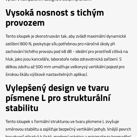
Vysoká nosnost s tichým
provozem
Tento sloupek je zkonstruován tak, aby zvládl maximální dynamické
zatížení 800 N, poskytuje sílu potřebnou pro náročné úkoly při
zachování tichého provozu pod 48 dB - ideální pro prostředí citlivá na
hluk, jako jsou kanceláře, laboratoře nebo zdravotnická zařízení. S
délkou zdvihu až 500 mm umožňuje velkorysý vertikální pojezd pro
širokou škálu výškově nastavitelných aplikací.
Vylepšený design ve tvaru
písmene L pro strukturální
stabilitu
Tento sloupek s formální strukturou ve tvaru písmene L zvyšuje
směrovou stabilitu a zajišťuje bezpečný vertikální pohyb. Vnější povrch
bez otvorů přispívá k čisté, moderní estetice a minimalizuje hromadění