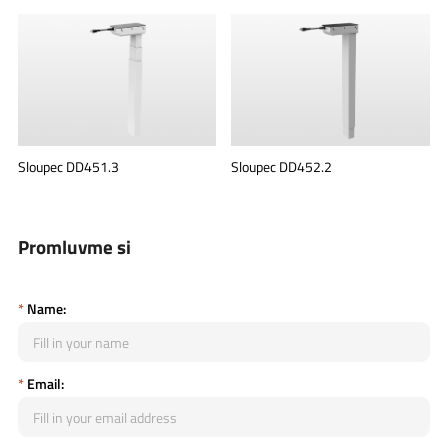
Sloupec DD451.3
Sloupec DD452.2
Promluvme si
*
Name:
*
Email: