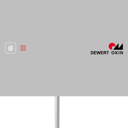
>
Produkt
>
Zvedací sloupy

DD441.2 Sloupec