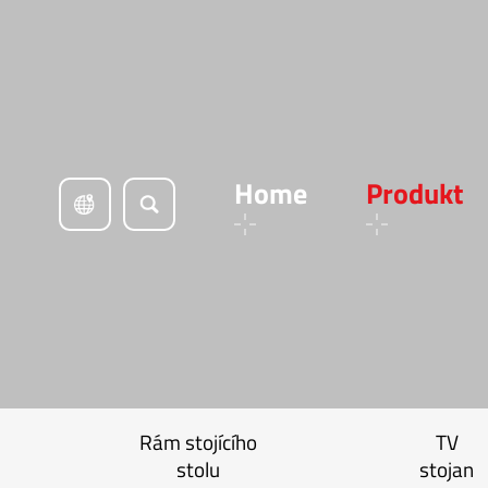
Home
Produkt
Rám stojícího
TV
stolu
stojan