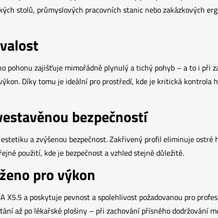
řských stolů, průmyslových pracovních stanic nebo zakázkových er
valost
ohonu zajišťuje mimořádně plynulý a tichý pohyb – a to i při zatí
ýkon. Díky tomu je ideální pro prostředí, kde je kritická kontrola 
vestavěnou bezpečností
estetiku a zvýšenou bezpečnost. Zakřivený profil eliminuje ostré 
ejné použití, kde je bezpečnost a vzhled stejně důležité.
rženo pro výkon
 X5.5 a poskytuje pevnost a spolehlivost požadovanou pro profesi
stání až po lékařské plošiny – při zachování přísného dodržování 