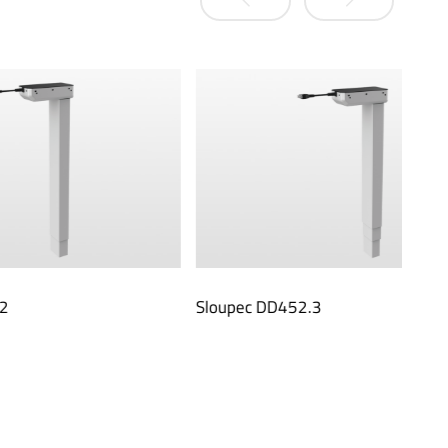
Sloupec DD452.3
Slou