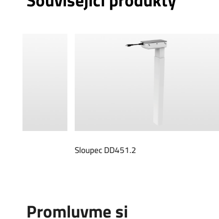
Související produkty
Sloupec DD451.2
Sloupec D
Promluvme si