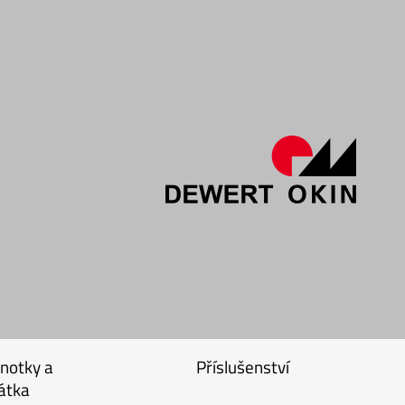
dnotky a
Příslušenství
átka