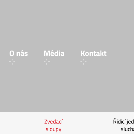
O nás
Média
Kontakt
Zvedací
Řídicí je
sloupy
sluch