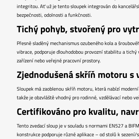
integritou. Ať už je tento sloupek integrován do kancelá
bezpečnosti, odolnosti a funkčnosti.
Tichý pohyb, stvořený pro vytr
Přesně sladěný mechanismus ozubeného kola a šroubového p
vibrace, podporuje dlouhodobou provozní stabilitu a tichý v
zařízení nebo veřejné pracovní prostory.
Zjednodušená skříň motoru s 
Sloupek má zaoblenou skříň motoru, která nabízí moderní 
takže je obzvláště vhodný pro rodinné, vzdělávací nebo veř
Certifikováno pro kvalitu, nav
Tento zvedací sloup je v souladu s normami EN527 a BIFMA
konstrukce podporuje různé aplikace – od stolů k sezení/