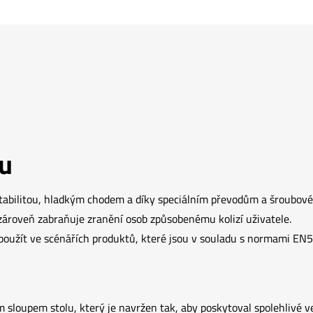
tu
stabilitou, hladkým chodem a díky speciálním převodům a šroubové 
zároveň zabraňuje zranění osob způsobenému kolizí uživatele.
 použít ve scénářích produktů, které jsou v souladu s normami EN
sloupem stolu, který je navržen tak, aby poskytoval spolehlivé ve