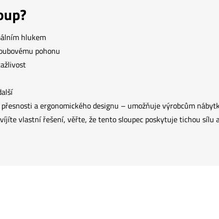
loup?
imálním hlukem
šroubovému pohonu
ažlivost
další
é přesnosti a ergonomického designu – umožňuje výrobcům nábytku
jíte vlastní řešení, věřte, že tento sloupec poskytuje tichou sílu