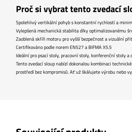
Proč si vybrat tento zvedací s
Spolehlivý vertikální pohyb s konstantní rychlostí a min
Vylepšená mechanická stabilita díky optimalizovanému 
Zaoblená skříň motoru pro vyšší bezpečnost a vizuální přit
Certifikováno podle norem EN527 a BIFMA X5.5
Ideální pro psací stoly, pracovní stoly, konferenční stoly a 
Tento zvedací sloup nabízí dokonalou kombinaci technick
prostředí bez kompromisů. Ať už škálujete výrobu nebo vyví