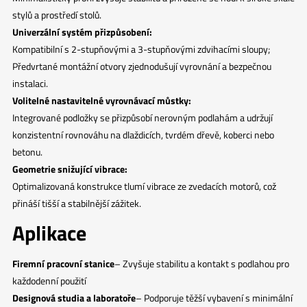
stylů a prostředí stolů.
Univerzální systém přizpůsobení:
Kompatibilní s 2-stupňovými a 3-stupňovými zdvihacími sloupy;
Předvrtané montážní otvory zjednodušují vyrovnání a bezpečnou
instalaci.
Volitelné nastavitelné vyrovnávací můstky:
Integrované podložky se přizpůsobí nerovným podlahám a udržují
konzistentní rovnováhu na dlaždicích, tvrdém dřevě, koberci nebo
betonu.
Geometrie snižující vibrace:
Optimalizovaná konstrukce tlumí vibrace ze zvedacích motorů, což
přináší tišší a stabilnější zážitek.
Aplikace
Firemní pracovní stanice
– Zvyšuje stabilitu a kontakt s podlahou pro
každodenní použití
Designová studia a laboratoře
– Podporuje těžší vybavení s minimální