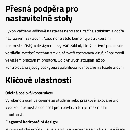
Přesná podpěra pro
nastavitelné stoly
Výkon každého výškově nastavitelného stolu začíná stabilním a dobře
navrženým základem. Naše noha stolu kombinuje strukturální
přesnost s čistým designem a vytváří základ, který aktivně podporuje
vertikální zvedací mechanismy a zároveň zachovává vizuální harmonii
ve vašem pracovním prostoru. Od plynulých stoupání až po
kontrolované sjezdy poskytuje spolehlivou rovnováhu na každé úrovni.
Klíčové vlastnosti
Odolná ocelová konstrukce:
Vyrobeno z oceli válcované za studena nebo práškově lakované pro
vysokou nosnost a odolnost proti ohybu, a to i při maximální
hmotnosti.
Elegantní horizontální design:
Minimalistický profil zvyšuje stabilitu a přirozeně se hodí k široké škále