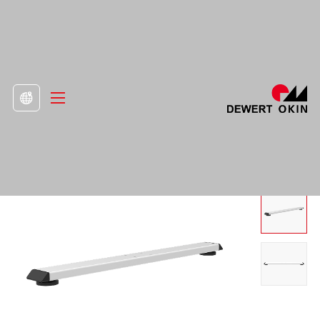
>
Produkt
>
Příslušenství

Základ