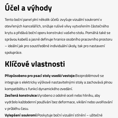
Účel a výhody
Tento boční panel plní několik účelů: zvyšuje vizuální soukromí v
otevřených kancelářích, snižuje rušivé vlivy vytvořením částečného
krytu a přidává boční oporu konstrukci vašeho stolu. Pomáhá také se
správou kabelů a jasně definuje hranice osobního pracovního prostoru
– ideální jak pro soustředěné individuální úkoly, tak pro nastavení
spolupráce.
Klíčové vlastnosti
Přizpůsobeno pro psací stoly vsedě/vestoje:
Bezproblémově se
integruje s elektricky výškově nastavitelnými stoly a zachovává plnou
kompatibilitu s funkcí dynamického zvedání.
Zesílená konstrukce:
Vyrobeno z odolné oceli nebo hliníku, aby
vydrželo každodenní používání bez deformace, viklání nebo uvolňování
v průběhu času.
Vylepšení soukromí:
Poskytuje boční vizuální stínění – užitečné