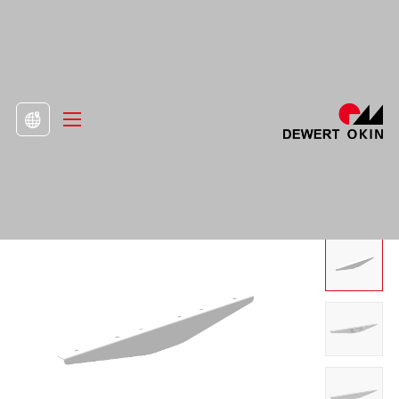
>
Produkt
>
Příslušenství

Postranní panel