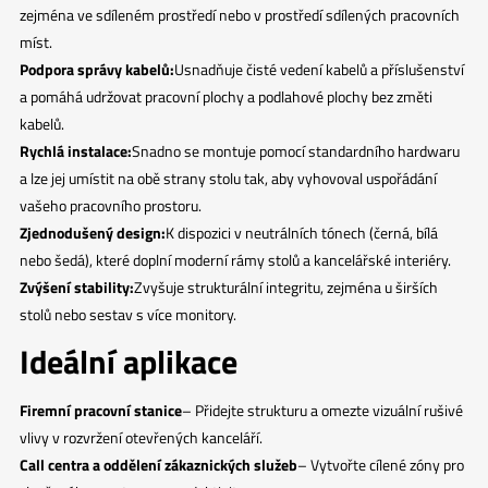
zejména ve sdíleném prostředí nebo v prostředí sdílených pracovních
míst.
Podpora správy kabelů:
Usnadňuje čisté vedení kabelů a příslušenství
a pomáhá udržovat pracovní plochy a podlahové plochy bez změti
kabelů.
Rychlá instalace:
Snadno se montuje pomocí standardního hardwaru
a lze jej umístit na obě strany stolu tak, aby vyhovoval uspořádání
vašeho pracovního prostoru.
Zjednodušený design:
K dispozici v neutrálních tónech (černá, bílá
nebo šedá), které doplní moderní rámy stolů a kancelářské interiéry.
Zvýšení stability:
Zvyšuje strukturální integritu, zejména u širších
stolů nebo sestav s více monitory.
Ideální aplikace
Firemní pracovní stanice
– Přidejte strukturu a omezte vizuální rušivé
vlivy v rozvržení otevřených kanceláří.
Call centra a oddělení zákaznických služeb
– Vytvořte cílené zóny pro