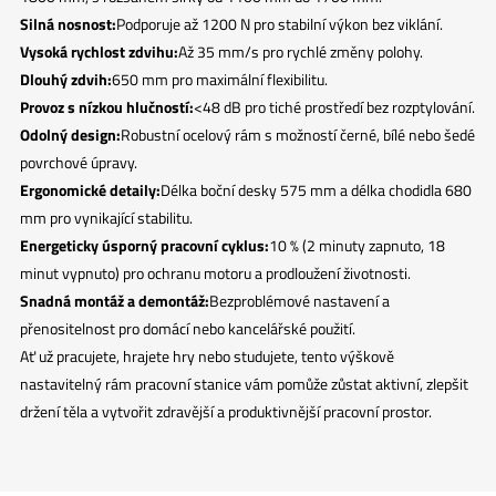
Silná nosnost:
Podporuje až 1200 N pro stabilní výkon bez viklání.
Vysoká rychlost zdvihu:
Až 35 mm/s pro rychlé změny polohy.
Dlouhý zdvih:
650 mm pro maximální flexibilitu.
Provoz s nízkou hlučností:
<48 dB pro tiché prostředí bez rozptylování.
Odolný design:
Robustní ocelový rám s možností černé, bílé nebo šedé
povrchové úpravy.
Ergonomické detaily:
Délka boční desky 575 mm a délka chodidla 680
mm pro vynikající stabilitu.
Energeticky úsporný pracovní cyklus:
10 % (2 minuty zapnuto, 18
minut vypnuto) pro ochranu motoru a prodloužení životnosti.
Snadná montáž a demontáž:
Bezproblémové nastavení a
přenositelnost pro domácí nebo kancelářské použití.
Ať už pracujete, hrajete hry nebo studujete, tento výškově
nastavitelný rám pracovní stanice vám pomůže zůstat aktivní, zlepšit
držení těla a vytvořit zdravější a produktivnější pracovní prostor.