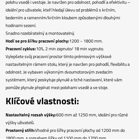
polohu vsedě i vestoje. Je navržen pro odolnost, pohodlí a efektivitu –
ideální pro uživatele, kteří hledají úlevu od problémů s krčním,
bederním a ramenním/krčním kloubem způsobenými dlouhými
hodinami sezení.
Snadno rozebíratelný a montovatelný.
Hodí se pro šířku pracovní plochy:
1200 ~ 1800 mm.
Pracovní cyklus:
10%, 2 min zapnuto/ 18 min vypnuto.
Vylepšete svůj pracovní prostor tímto prémiovým výškově
nastavitelným rámem stolu, který je navržen pro pohodlí, flexibilitu a
odolnost. Je vybaven výkonným dvoumotorovým zvedacím
systémem, který poskytuje plynulé a tiché nastavení, které vám
pomůže plynule přepínat mezi polohami vsedě a ve stoje.
Klíčové vlastnosti:
Nastavitelný rozsah výšky:
600 mm až 1250 mm, ideální pro různé
výšky uživatelů.
Prostorný střih:
Vhodné pro šířky pracovní plochy od 1200 mm do
1800 mm, s rozsahem šířky od 1100 mm do 1700 mm.