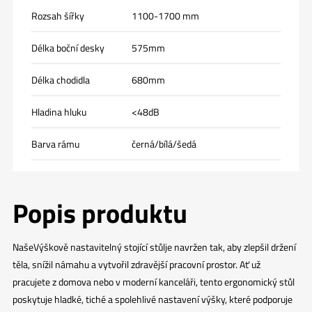
Rozsah šířky
1100-1700 mm
Délka boční desky
575mm
Délka chodidla
680mm
Hladina hluku
<48dB
Barva rámu
černá/bílá/šedá
Popis produktu
Naše
Výškově nastavitelný stojící stůl
je navržen tak, aby zlepšil držení
těla, snížil námahu a vytvořil zdravější pracovní prostor. Ať už
pracujete z domova nebo v moderní kanceláři, tento ergonomický stůl
poskytuje hladké, tiché a spolehlivé nastavení výšky, které podporuje