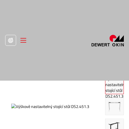
>
Produkt
>
Rám stojícího stolu

Výškově nastavitelný stojící stůl DS2.451.3