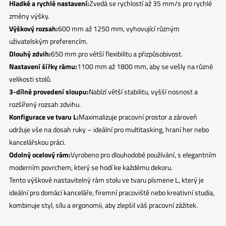
Hladké a rychlé nastavení:
Zvedá se rychlostí až 35 mm/s pro rychlé
změny výšky.
Výškový rozsah:
600 mm až 1250 mm, vyhovující různým
uživatelským preferencím.
Dlouhý zdvih:
650 mm pro větší flexibilitu a přizpůsobivost.
Nastavení šířky rámu:
1100 mm až 1800 mm, aby se vešly na různé
velikosti stolů.
3-dílné provedení sloupu:
Nabízí větší stabilitu, vyšší nosnost a
rozšířený rozsah zdvihu.
Konfigurace ve tvaru L:
Maximalizuje pracovní prostor a zároveň
udržuje vše na dosah ruky – ideální pro multitasking, hraní her nebo
kancelářskou práci.
Odolný ocelový rám:
Vyrobeno pro dlouhodobé používání, s elegantním
moderním povrchem, který se hodí ke každému dekoru.
Tento výškově nastavitelný rám stolu ve tvaru písmene L, který je
ideální pro domácí kanceláře, firemní pracoviště nebo kreativní studia,
kombinuje styl, sílu a ergonomii, aby zlepšil váš pracovní zážitek.