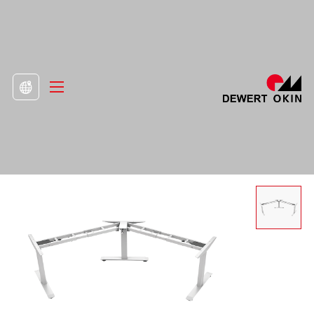
>
Produkt
>
Rám stojícího stolu

Elektrický výškově nastavitelný stůl DS3
nastavitelný ze tří úhlů