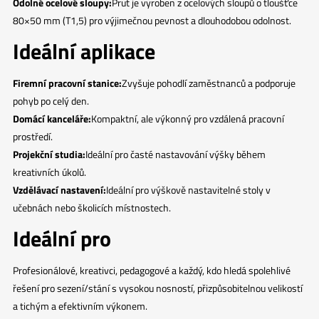
Odolné ocelové sloupy:
Prut je vyroben z ocelových sloupů o tloušťce
80×50 mm (T1,5) pro výjimečnou pevnost a dlouhodobou odolnost.
Ideální aplikace
Firemní pracovní stanice:
Zvyšuje pohodlí zaměstnanců a podporuje
pohyb po celý den.
Domácí kanceláře:
Kompaktní, ale výkonný pro vzdálená pracovní
prostředí.
Projekční studia:
Ideální pro časté nastavování výšky během
kreativních úkolů.
Vzdělávací nastavení:
Ideální pro výškově nastavitelné stoly v
učebnách nebo školicích místnostech.
Ideální pro
Profesionálové, kreativci, pedagogové a každý, kdo hledá spolehlivé
řešení pro sezení/stání s vysokou nosností, přizpůsobitelnou velikostí
a tichým a efektivním výkonem.