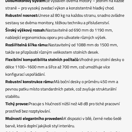
Dvoumotorový systém:
Je vybaven dvěma motory – jedním na každé
straně – pro vysoký zvedací výkon a konzistentně hladký chod.
Robustní nosnost:
Unese až 80 kg na každou stranu, snadno zvládne
sestavy se dvěma monitory, těžkou techniku a příslušenství.
Široký výškový rozsah:
Nastavitelné od 690 mm do 1190 mm,
nabízející ergonomickou oporu pro uživatele různých výšek.
Rozšiřitelná šířka rámu:
Nastavitelný od 1088 mm do 1500 mm,
takže se přizpůsobí různým velikostem stolních desek.
Flexibilní kompatibilita stolních počítačů:
Vhodné pro stolní desky o
délce 1100–1600 mm a šířce až 700 mm, což umožňuje více
konfigurací uspořádání.
Robustní konstrukce rámu:
Má boční desky o průměru 450 mm a
pevnou patku místo standardních patek, což zvyšuje strukturální
stabilitu.
Tichý provoz:
Pracuje s hlučností nižší než 48 dB pro tiché pracovní
prostředí bez rozptylování.
Možnosti elegantního provedení:
K dispozici v bílé, černé nebo šedé
barvě, která doplní jakýkoli styl interiéru.