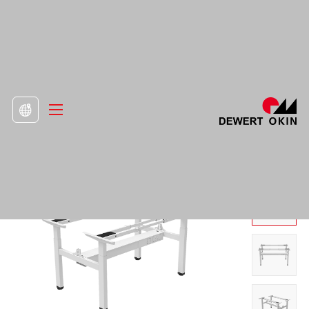
>
Produkt
>
Rám stojícího stolu

Elektrický výškově nastavitelný stolní systém
DS4-2 Stage